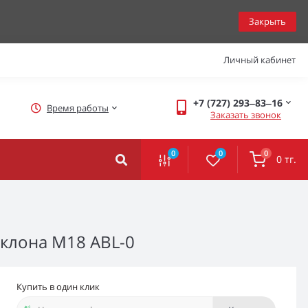
Закрыть
Личный кабинет
+7 (727) 293‒83‒16
Время работы
Заказать звонок
0
0
0
0 тг.
клона M18 ABL-0
Купить в один клик