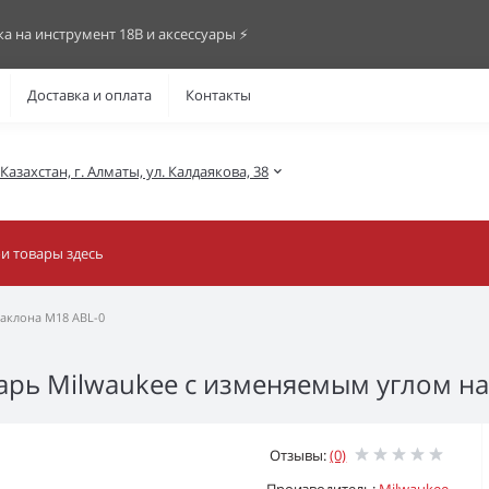
ка на инструмент 18В и аксессуары ⚡️
Доставка и оплата
Контакты
азахстан, г. Алматы, ул. Калдаякова, 38
аклона M18 ABL-0
рь Milwaukee с изменяемым углом на
Отзывы:
(0)