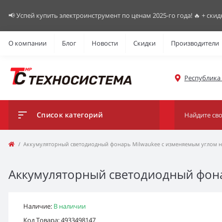
📢 Успей купить электроинструмент по ценам 2025-го года! 🔥 + скид
О компании
Блог
Новости
Скидки
Производители
Республика К
Список категорий
Аккумуляторный светодиодный фонарь Milwaukee с изменяемым углом н
Аккумуляторный светодиодный фона
Наличие:
В наличии
Код Товара: 4933498147