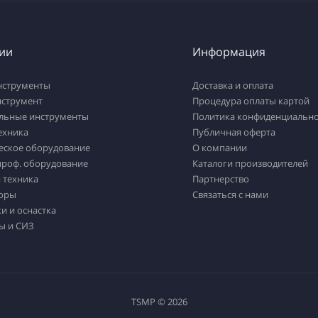
ии
Информация
нструменты
Доставка и оплата
нструмент
Процедура оплаты картой
льные инструменты
Политика конфиденциально
ехника
Публичная оферта
еское оборудование
О компании
проф. оборудование
Каталоги производителей
 техника
Партнерство
оры
Связаться с нами
и и оснастка
ы и СИЗ
TSMP © 2026