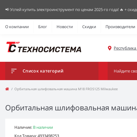
📢 Успей купить электроинструмент по ценам 2025-го года! 🔥 + скид
О компании
Блог
Новости
Скидки
Производители
Республика К
Список категорий
Орбитальная шлифовальная машина M18 FROS125 Milwaukee
Орбитальная шлифовальная машина
Наличие:
В наличии
Код Товара: 4933498253