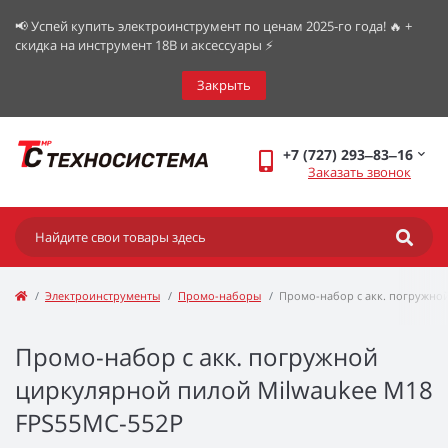
📢 Успей купить электроинструмент по ценам 2025-го года! 🔥 +
скидка на инструмент 18В и аксессуары ⚡️
Закрыть
+7 (727) 293‒83‒16
Заказать звонок
Электроинструменты
Промо-наборы
Промо-набор с акк. погружно
Промо-набор с акк. погружной
циркулярной пилой Milwaukee M18
FPS55MC-552P