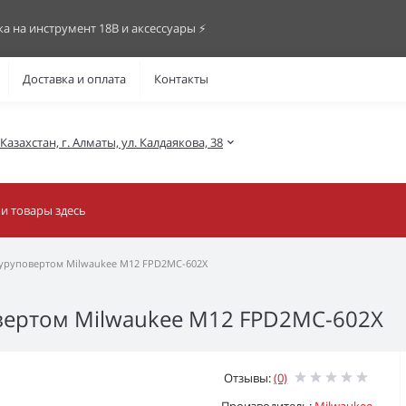
ка на инструмент 18В и аксессуары ⚡️
Доставка и оплата
Контакты
азахстан, г. Алматы, ул. Калдаякова, 38
шуруповертом Milwaukee M12 FPD2MC-602X
вертом Milwaukee M12 FPD2MC-602X
Отзывы:
(0)