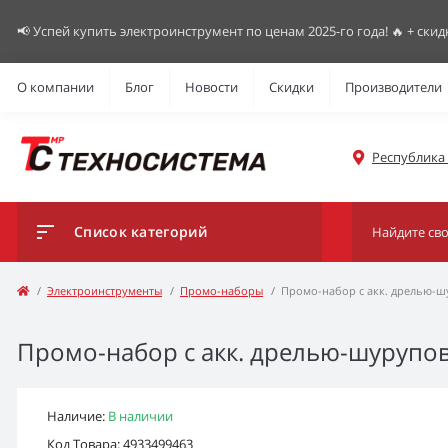
📢 Успей купить электроинструмент по ценам 2025-го года! 🔥 + скид
О компании
Блог
Новости
Скидки
Производители
Республика К
Список категорий
Электроинструменты
Промо-наборы
Промо-набор с акк. дрелью-
Промо-набор с акк. дрелью-шурупо
Наличие:
В наличии
Код Товара: 4933499463