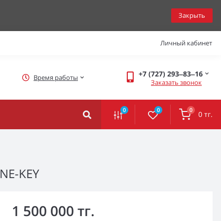
Закрыть
Личный кабинет
+7 (727) 293‒83‒16
Время работы
Заказать звонок
0
0
0
0 тг.
ONE-KEY
1 500 000 тг.