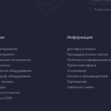
Я прочита
ии
Информация
нструменты
Доставка и оплата
нструмент
Процедура оплаты картой
льные инструменты
Политика конфиденциально
ехника
Публичная оферта
еское оборудование
О компании
проф. оборудование
Каталоги производителей
 техника
Партнерство
оры
Связаться с нами
и и оснастка
ы и СИЗ