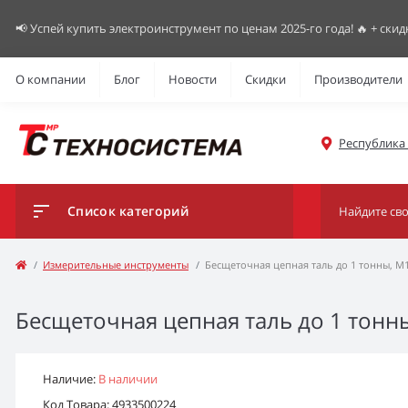
📢 Успей купить электроинструмент по ценам 2025-го года! 🔥 + скид
О компании
Блог
Новости
Скидки
Производители
Республика К
Список категорий
Измерительные инструменты
Бесщеточная цепная таль до 1 тонны, M
Бесщеточная цепная таль до 1 тонн
Наличие:
В наличии
Код Товара: 4933500224