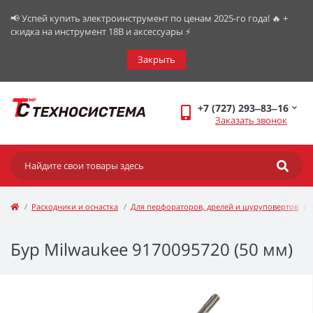
📢 Успей купить электроинструмент по ценам 2025-го года! 🔥 +
скидка на инструмент 18В и аксессуары ⚡️
Закрыть
+7 (727) 293‒83‒16
Заказать звонок
Расходники и оснастка
Для перфораторов, дрелей и шуруповертов
Бур Milwaukee 9170095720 (50 мм)