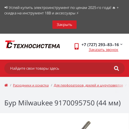
📢 Успей купить электроинструмент по ценам 2025-го года! 🔥 +
скидка на инструмент 18В и аксессуары ⚡️
Закрыть
+7 (727) 293‒83‒16
Заказать звонок
Расходники и оснастка
Для перфораторов, дрелей и шуруповертов
Бур Milwaukee 9170095750 (44 мм)