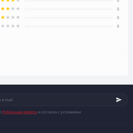
0
0
0
0
л
Публичная оферта
и согласен с условиями