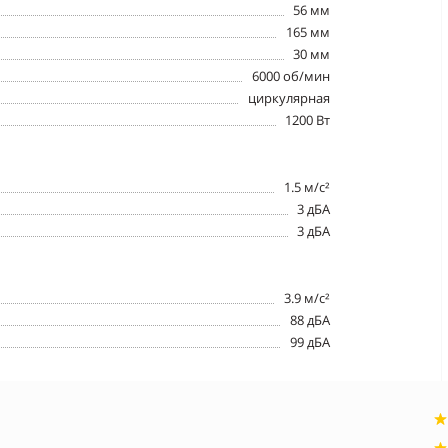
56 мм
165 мм
30 мм
6000 об/мин
циркулярная
1200 Вт
1.5 м/с²
3 дБА
3 дБА
3.9 м/с²
88 дБА
99 дБА