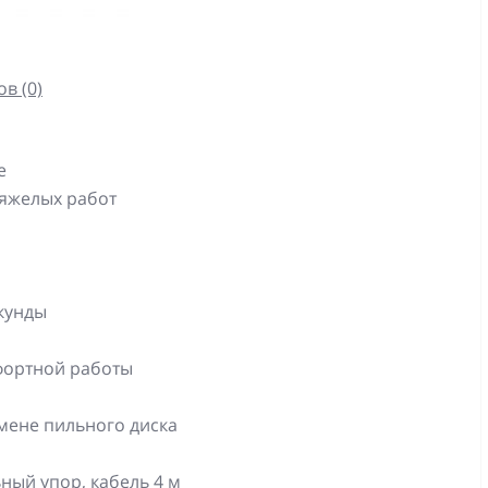
в (0)
е
тяжелых работ
екунды
фортной работы
мене пильного диска
ный упор, кабель 4 м