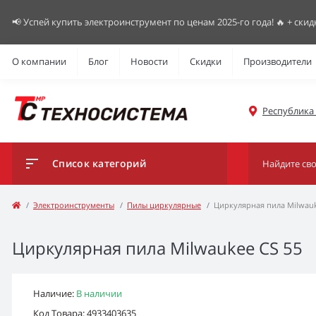
📢 Успей купить электроинструмент по ценам 2025-го года! 🔥 + скид
О компании
Блог
Новости
Скидки
Производители
Республика К
Список категорий
Электроинструменты
Пилы циркулярные
Циркулярная пила Milwauk
Циркулярная пила Milwaukee CS 55
Наличие:
В наличии
Код Товара: 4933403635