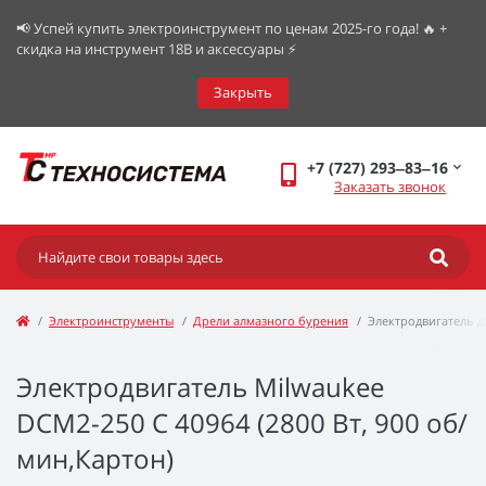
📢 Успей купить электроинструмент по ценам 2025-го года! 🔥 +
скидка на инструмент 18В и аксессуары ⚡️
Закрыть
+7 (727) 293‒83‒16
Заказать звонок
Электроинструменты
Дрели алмазного бурения
Электродвигатель д
Электродвигатель Milwaukee
DCM2-250 C 40964 (2800 Вт, 900 об/
мин,Картон)