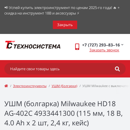
📢 Успей купить электроинструмент по ценам 2025-го года! 🔥 +
скидка на инструмент 18В и аксессуары ⚡️
Закрыть
+7 (727) 293‒83‒16
Заказать звонок
Электроинструменты
УШМ (болгарки)
УШМ Milwaukee с выключател
УШМ (болгарка) Milwaukee HD18
AG-402С 4933441300 (115 мм, 18 В,
4.0 Ah x 2 шт, 2,4 кг, кейс)