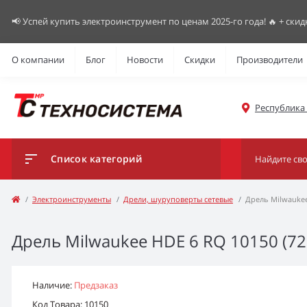
📢 Успей купить электроинструмент по ценам 2025-го года! 🔥 + скид
О компании
Блог
Новости
Скидки
Производители
Республика К
Список категорий
Электроинструменты
Дрели, шуруповерты сетевые
Дрель Milwauke
Дрель Milwaukee HDE 6 RQ 10150 (72
Наличие:
Предзаказ
Код Товара: 10150