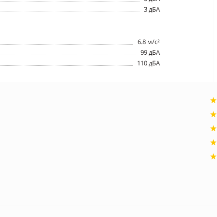
3 дБА
6.8 м/с²
99 дБА
110 дБА