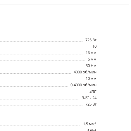
725 Вт
10
16 мм
6 мм
30 Нм
4000 об/мин
10 мм
0-4000 об/мин
3/8"
3 ⁄8˝ x 24
725 Вт
1.5 м/с²
3 дБА