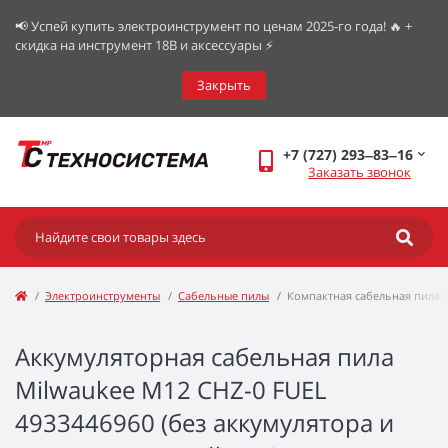
📢 Успей купить электроинструмент по ценам 2025-го года! 🔥 +
скидка на инструмент 18В и аксессуары ⚡️
Закрыть
+7 (727) 293‒83‒16
Заказать звонок
Электроинструменты
Сабельные пилы
Компактная сабельная пила M
Аккумуляторная сабельная пила
Milwaukee M12 CHZ-0 FUEL
4933446960 (без аккумулятора и