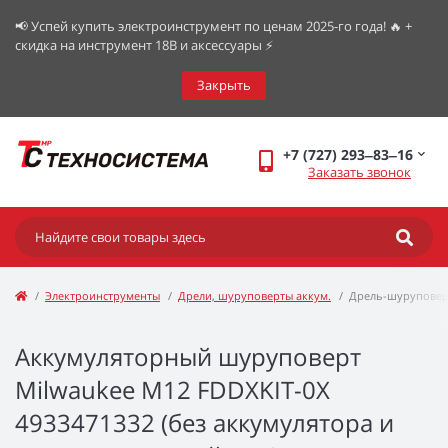
📢 Успей купить электроинструмент по ценам 2025-го года! 🔥 +
скидка на инструмент 18В и аксессуары ⚡️
Закрыть
+7 (727) 293‒83‒16
Заказать звонок
Электроинструменты
Дрели, шуруповерты аккум.
Дрель-шуруповерт
Аккумуляторный шуруповерт
Milwaukee M12 FDDXKIT-0X
4933471332 (без аккумулятора и