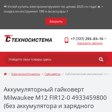
📢 Успей купить электроинструмент по ценам 2025-го года! 🔥 +
скидка на инструмент 18В и аксессуары ⚡️
Закрыть
+7 (727) 293‒83‒16
Заказать звонок
Электроинструменты
Гайковёрты
Субкомпактная импульсная трещот
Аккумуляторный гайковерт
Milwaukee M12 FIR12-0 4933459800
(без аккумулятора и зарядного