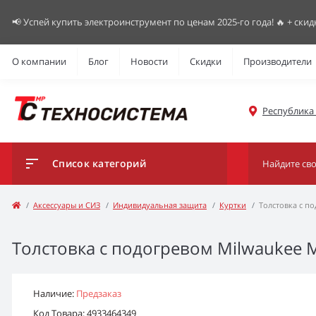
📢 Успей купить электроинструмент по ценам 2025-го года! 🔥 + скид
О компании
Блог
Новости
Скидки
Производители
Республика К
Список категорий
Аксессуары и СИЗ
Индивидуальная защита
Куртки
Толстовка с п
Толстовка с подогревом Milwaukee M
Наличие:
Предзаказ
Код Товара: 4933464349