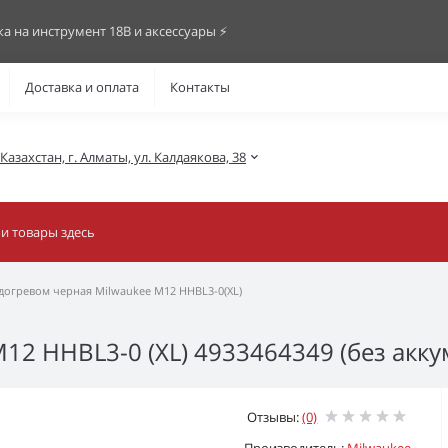
ка на инструмент 18В и аксессуары ⚡️
Доставка и оплата
Контакты
азахстан, г. Алматы, ул. Калдаякова, 38
одогревом черная Milwaukee M12 HHBL3-0(XL)
12 HHBL3-0 (XL) 4933464349 (без акку
Отзывы:
(0)