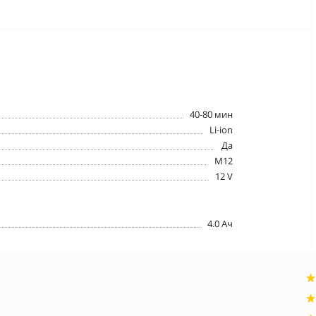
40-80 мин
Li-ion
Да
М12
12 V
4.0 Ач