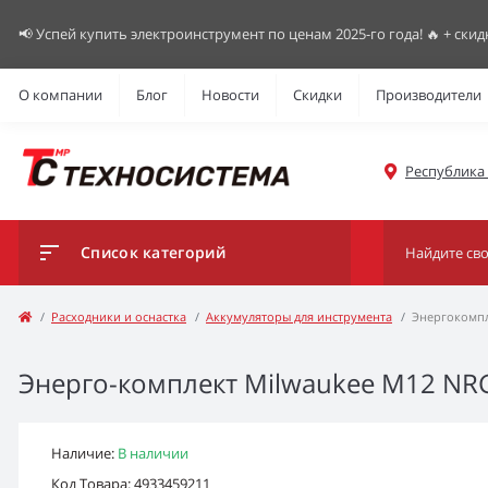
📢 Успей купить электроинструмент по ценам 2025-го года! 🔥 + скид
О компании
Блог
Новости
Скидки
Производители
Республика К
Список категорий
Расходники и оснастка
Аккумуляторы для инструмента
Энергокомпл
Энерго-комплект Milwaukee M12 NRG-
Наличие:
В наличии
Код Товара: 4933459211