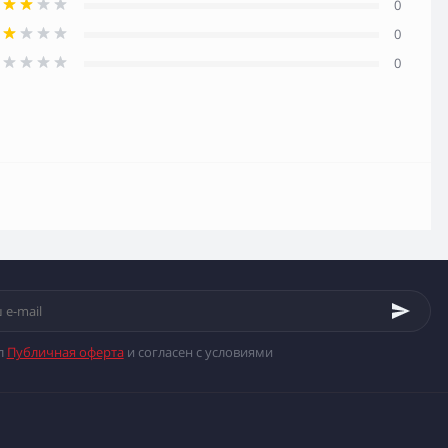
0
0
0
л
Публичная оферта
и согласен с условиями