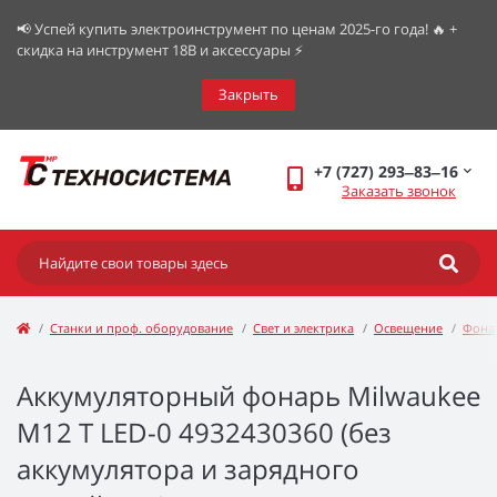
📢 Успей купить электроинструмент по ценам 2025-го года! 🔥 +
скидка на инструмент 18В и аксессуары ⚡️
Закрыть
+7 (727) 293‒83‒16
Заказать звонок
Станки и проф. оборудование
Свет и электрика
Освещение
Фона
Аккумуляторный фонарь Milwaukee
М12 T LED-0 4932430360 (без
аккумулятора и зарядного