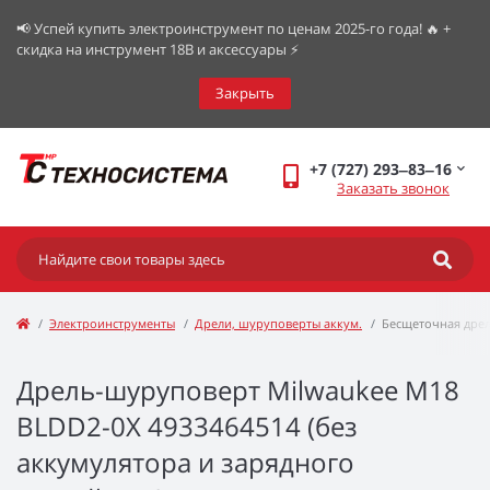
📢 Успей купить электроинструмент по ценам 2025-го года! 🔥 +
скидка на инструмент 18В и аксессуары ⚡️
Закрыть
+7 (727) 293‒83‒16
Заказать звонок
Электроинструменты
Дрели, шуруповерты аккум.
Бесщеточная дре
Дрель-шуруповерт Milwaukee M18
BLDD2-0X 4933464514 (без
аккумулятора и зарядного