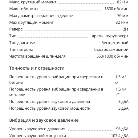
Макс. крутящий момент
82 Нм
Макс. обороты
1800 об/мин
Мах диаметр сверления в дереве
76 мм
Мах крутящий момент
82 Н/м
Реверс
Да
Тип
дрель-шуруповерт
Тип двигателя
Бесщеточный
Тип патрона
быстрозажимной
Частота вращения шпинделя
550/1800 об/мин
Точность и погрешности
Погрешность уровня вибрации при сверлении в
1.5 м/
бетоне
с²
Погрешность уровня вибрации при сверлении в
1.5 м/
металле
с²
Погрешность уровня звукового давления
3 дБА
Погрешность уровня звуковой мощности
3 дБА
Вибрация и звуковое давление
Уровень звукового давления
96 дБА
Уровень звуковой мощности
107.4 дБА