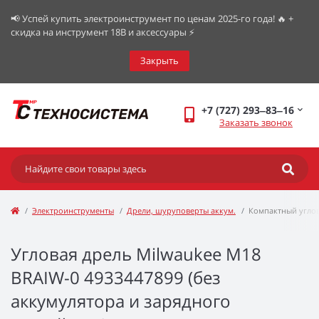
📢 Успей купить электроинструмент по ценам 2025-го года! 🔥 +
скидка на инструмент 18В и аксессуары ⚡️
Закрыть
+7 (727) 293‒83‒16
Заказать звонок
Электроинструменты
Дрели, шуруповерты аккум.
Компактный углов
Угловая дрель Milwaukee M18
BRAIW-0 4933447899 (без
аккумулятора и зарядного