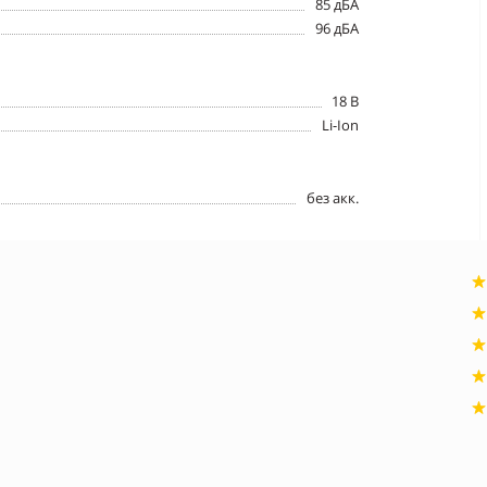
85 дБА
96 дБА
18 В
Li-Ion
без акк.