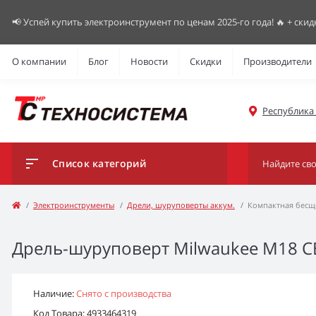
📢 Успей купить электроинструмент по ценам 2025-го года! 🔥 + скид
О компании
Блог
Новости
Скидки
Производители
Республика К
Список категорий
Электроинструменты
Дрели, шуруповерты аккум.
Компактная бесщ
Дрель-шуруповерт Milwaukee M18 CB
Наличие:
Снято с производства
Код Товара: 4933464319