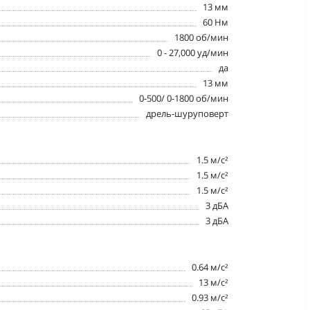
13 мм
60 Нм
1800 об/мин
0 - 27,000 уд/мин
да
13 мм
0-500/ 0-1800 об/мин
дрель-шуруповерт
1.5 м/с²
1.5 м/с²
1.5 м/с²
3 дБА
3 дБА
0.64 м/с²
13 м/с²
0.93 м/с²