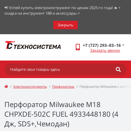
📢 Успей купить электроинструмент по ценам 2025-го года! 🔥 +
скидка на инструмент 18В и аксессуары ⚡️
Закрыть
+7 (727) 293‒83‒16
Заказать звонок
Электроинструменты
Перфораторы
Перфоратор Milwaukee с систе
Перфоратор Milwaukee M18
CHPXDE-502C FUEL 4933448180 (4
Дж, SDS+,Чемодан)