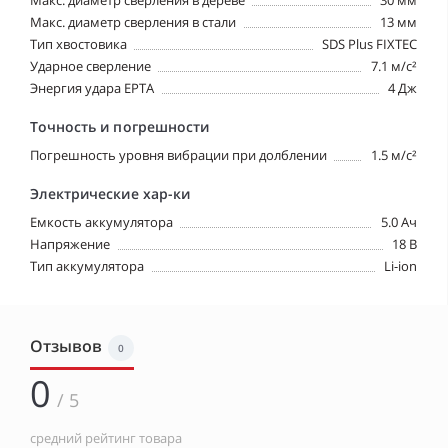
Макс. диаметр сверления в дереве
30 мм
Макс. диаметр сверления в стали
13 мм
Тип хвостовика
SDS Plus FIXTEC
Ударное сверление
7.1 м/c²
Энергия удара EPTA
4 Дж
Точность и погрешности
Погрешность уровня вибрации при долблении
1.5 м/с²
Электрические хар-ки
Емкость аккумулятора
5.0 Ач
Напряжение
18 В
Тип аккумулятора
Li-ion
Отзывов
0
0
/ 5
средний рейтинг товара