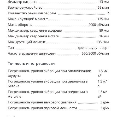
Диаметр патрона
13 мм
Зарядное устройство
59 мин
Количество режимов работы
2
Макс. крутящий момент
135 Нм
Макс. обороты
2000 об/мин
Мах диаметр сверления в дереве
89 мм
Мах диаметр сверления в стали
16 мм
Мах крутящий момент
135 Н/м
Тип
дрель-шуруповерт
Частота вращения шпинделя
550/2000 об/мин
Точность и погрешности
Погрешность уровня вибрации при завинчивании
1.5 м/
шурупа
с²
Погрешность уровня вибрации при сверлении в
1.5 м/
бетоне
с²
Погрешность уровня вибрации при сверлении в
1.5 м/
металле
с²
Погрешность уровня звукового давления
3 дБА
Погрешность уровня звуковой мощности
3 дБА