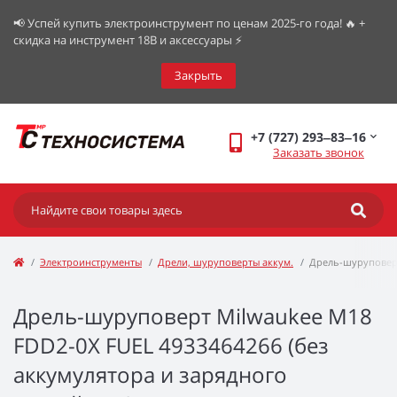
📢 Успей купить электроинструмент по ценам 2025-го года! 🔥 +
скидка на инструмент 18В и аксессуары ⚡️
Закрыть
+7 (727) 293‒83‒16
Заказать звонок
Электроинструменты
Дрели, шуруповерты аккум.
Дрель-шуруповер
Дрель-шуруповерт Milwaukee M18
FDD2-0X FUEL 4933464266 (без
аккумулятора и зарядного