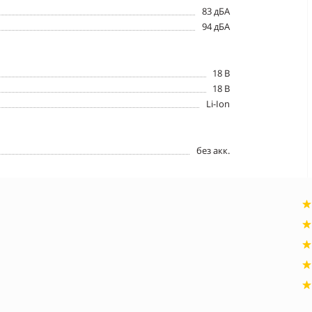
83 дБА
94 дБА
18 В
18 В
Li-Ion
без акк.