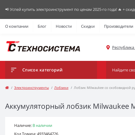
📢 Успей купить электроинструмент по ценам 2025-го года! 🔥 + скид
О компании
Блог
Новости
Скидки
Производители
Республика К
Список категорий
Электроинструменты
Лобзики
Лобзик Milwaukee со скобовидной ру
Аккумуляторный лобзик Milwaukee M1
Наличие:
В наличии
Код Товара: 4933464726