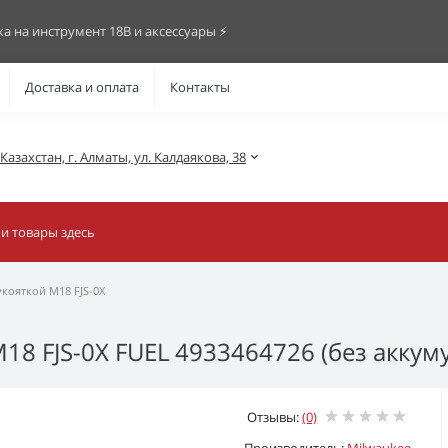
ка на инструмент 18В и аксессуары ⚡️
Доставка и оплата
Контакты
азахстан, г. Алматы, ул. Калдаякова, 38
кояткой M18 FJS-0X
8 FJS-0X FUEL 4933464726 (без аккуму
Отзывы:
(0)