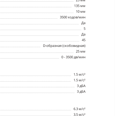
25 мм
135 мм
10 мм
3500 ходов/мин
Да
5
Да
45
D-образная (скобовидная)
25 мм
0 - 3500 дв/мин
1.5 м/с²
1.5 м/с²
3 дБА
3 дБА
6.3 м/с²
3.5 м/с²