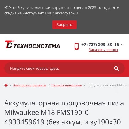
📢 Успей купить электроинструмент по ценам 2025-го года! 🔥 +
скидка на инструмент 18В и аксессуары ⚡️
Закрыть
+7 (727) 293‒83‒16
Заказать звонок
Электроинструменты
Пилы торцовочные
Торцовочная пила Milwauk
Аккумуляторная торцовочная пила
Milwaukee M18 FMS190-0
4933459619 (без аккум. и зу190x30