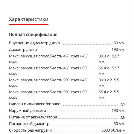
Характеристики
Полная спецификация
Внутренний диаметр диска
30 мм
Диаметр диска
190 мм
Макс. режущая способность 45˚ срез / 45˚
39.3 x 152.7
скос
мм
Макс. режущая способность 45˚ срез / 90˚
55.4 x 152.7
скос
мм
Макс. режущая способность 90˚ срез / 45˚
39.3 x 215.5
скос
мм
Макс. режущая способность 90˚ срез / 90˚
55.4 x 215.5
скос
мм
Наклон пилы влево/вправо
да
Наружный диаметр
190 мм
Питание от аккумулятора
да
Посадочный диаметр
30 мм
Скорость без нагрузки
5000 об/мин