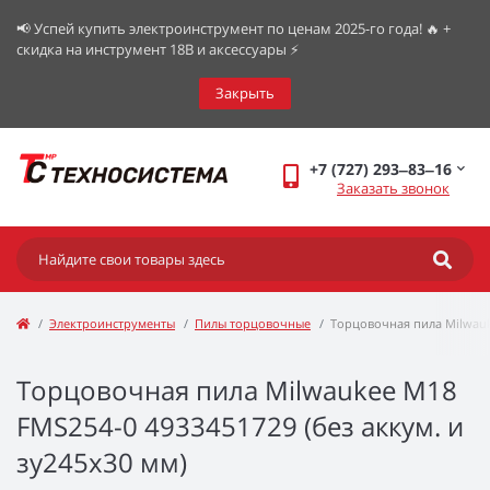
📢 Успей купить электроинструмент по ценам 2025-го года! 🔥 +
скидка на инструмент 18В и аксессуары ⚡️
Закрыть
+7 (727) 293‒83‒16
Заказать звонок
Электроинструменты
Пилы торцовочные
Торцовочная пила Milwau
Торцовочная пила Milwaukee M18
FMS254-0 4933451729 (без аккум. и
зу245x30 мм)