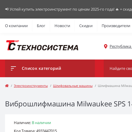
📢 Успей купить электроинструмент по ценам 2025-го года! 🔥 + скид
О компании
Блог
Новости
Скидки
Производители
Республика К
Список категорий
Электроинструменты
Шлифовальные машины
Шлифмашина Milwauk
Виброшлифмашина Milwaukee SPS 140
Наличие:
В наличии
Код Товара: 4933447015