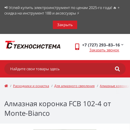
📢 Успей купить электроинструмент по ценам 2025-го года! 🔥 +
скидка на инструмент 18В и аксессуары ⚡️
Закрыть
+7 (727) 293‒83‒16
Заказать звонок
Расходники и оснастка
Для алмазного сверления
Алмазные коронки
Алмазная коронка FCB 102-4 от
Monte-Bianco