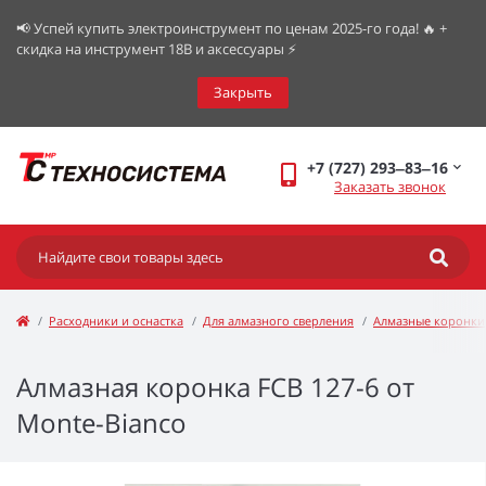
📢 Успей купить электроинструмент по ценам 2025-го года! 🔥 +
скидка на инструмент 18В и аксессуары ⚡️
Закрыть
+7 (727) 293‒83‒16
Заказать звонок
Расходники и оснастка
Для алмазного сверления
Алмазные коронки
Алмазная коронка FCB 127-6 от
Monte-Bianco