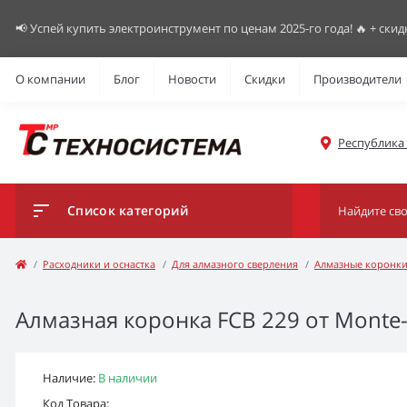
📢 Успей купить электроинструмент по ценам 2025-го года! 🔥 + скид
О компании
Блог
Новости
Скидки
Производители
Республика К
Список категорий
Расходники и оснастка
Для алмазного сверления
Алмазные коронк
Алмазная коронка FCB 229 от Monte
Наличие:
В наличии
Код Товара: