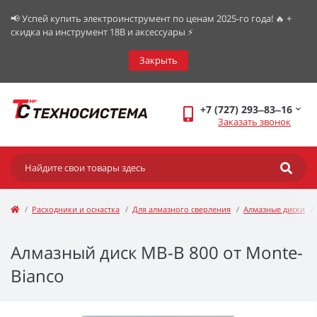
📢 Успей купить электроинструмент по ценам 2025-го года! 🔥 +
скидка на инструмент 18В и аксессуары ⚡️
Закрыть
+7 (727) 293‒83‒16
Заказать звонок
Расходники и оснастка
Для алмазного сверления
Алмазные диски
Алмазный диск МВ-B 800 от Monte-
Bianco