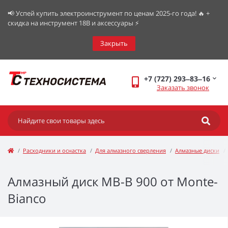
📢 Успей купить электроинструмент по ценам 2025-го года! 🔥 +
скидка на инструмент 18В и аксессуары ⚡️
Закрыть
+7 (727) 293‒83‒16
Заказать звонок
Расходники и оснастка
Для алмазного сверления
Алмазные диски
Алмазный диск МВ-B 900 от Monte-
Bianco