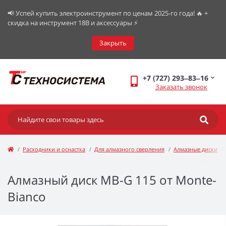
📢 Успей купить электроинструмент по ценам 2025-го года! 🔥 +
скидка на инструмент 18В и аксессуары ⚡️
Закрыть
+7 (727) 293‒83‒16
Заказать звонок
Расходники и оснастка
Для алмазного сверления
Алмазные диски
Алмазный диск МВ-G 115 от Monte-
Bianco