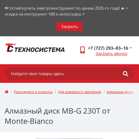
📢 Успей купить электроинструмент по ценам 2025-го года! 🔥 +
скидка на инструмент 18В и аксессуары ⚡️
Закрыть
+7 (727) 293‒83‒16
Заказать звонок
Расходники и оснастка
Для алмазного сверления
Алмазные диски
Алмазный диск МВ-G 230T от
Monte-Bianco