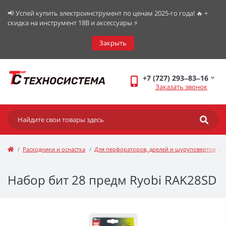
📢 Успей купить электроинструмент по ценам 2025-го года! 🔥 +
скидка на инструмент 18В и аксессуары ⚡️
Закрыть
+7 (727) 293‒83‒16
Заказать звонок
Расходники и оснастка
Для перфораторов, дрелей и шуруповертов
Набор бит 28 предм Ryobi RAK28SD