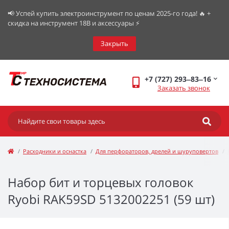
📢 Успей купить электроинструмент по ценам 2025-го года! 🔥 +
скидка на инструмент 18В и аксессуары ⚡️
Закрыть
+7 (727) 293‒83‒16
Заказать звонок
Расходники и оснастка
Для перфораторов, дрелей и шуруповертов
Набор бит и торцевых головок
Ryobi RAK59SD 5132002251 (59 шт)