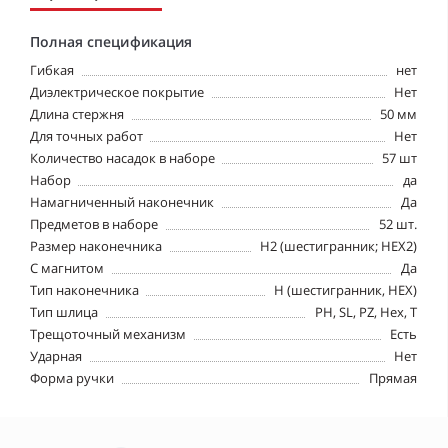
Полная спецификация
Гибкая
нет
Диэлектрическое покрытие
Нет
Длина стержня
50 мм
Для точных работ
Нет
Количество насадок в наборе
57 шт
Набор
да
Намагниченный наконечник
Да
Предметов в наборе
52 шт.
Размер наконечника
H2 (шестигранник; HEX2)
С магнитом
Да
Тип наконечника
H (шестигранник, HEX)
Тип шлица
PH, SL, PZ, Hex, T
Трещоточный механизм
Есть
Ударная
Нет
Форма ручки
Прямая