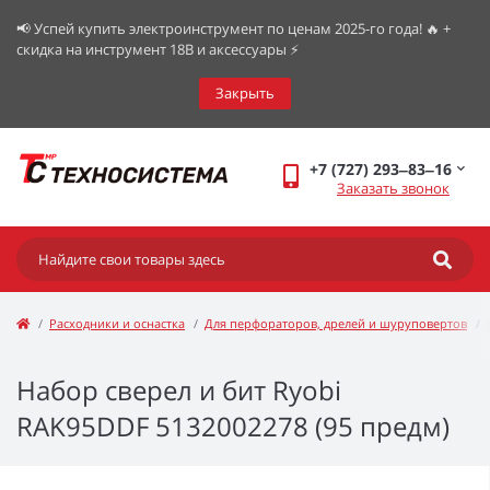
📢 Успей купить электроинструмент по ценам 2025-го года! 🔥 +
скидка на инструмент 18В и аксессуары ⚡️
Закрыть
+7 (727) 293‒83‒16
Заказать звонок
Расходники и оснастка
Для перфораторов, дрелей и шуруповертов
Набор сверел и бит Ryobi
RAK95DDF 5132002278 (95 предм)