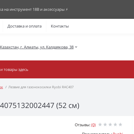
ка на инструмент 18В и аксессуары ⚡️
Доставка и оплата
Контакты
азахстан, г. Алматы, ул. Калдаякова, 38
ок
Лезвие для газонокосилки Ryobi RAC407
4075132002447 (52 см)
Отзывы:
(0)