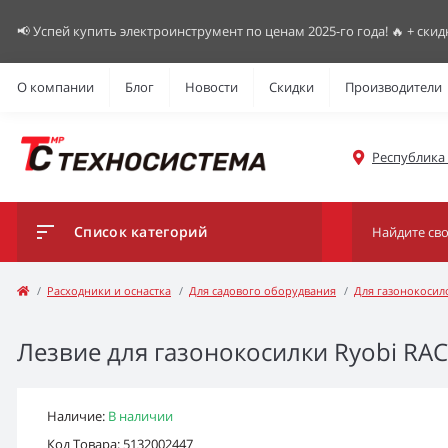
📢 Успей купить электроинструмент по ценам 2025-го года! 🔥 + скид
О компании
Блог
Новости
Скидки
Производители
Республика К
Список категорий
Расходники и оснастка
Для садового оборудвания
Для газонокосил
Лезвие для газонокосилки Ryobi RAC
Наличие:
В наличии
Код Товара: 5132002447