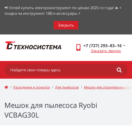
📢 Успей купить электроинструмент по ценам 2025-го года! 🔥 +
скидка на инструмент 18В и аксессуары ⚡️
Закрыть
+7 (727) 293‒83‒16
Заказать звонок
Расходники и оснастка
Для пылесосов
Мешки для строительных пыл
Мешок для пылесоса Ryobi
VCBAG30L