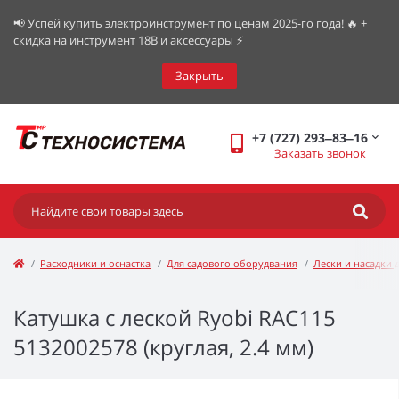
📢 Успей купить электроинструмент по ценам 2025-го года! 🔥 +
скидка на инструмент 18В и аксессуары ⚡️
Закрыть
+7 (727) 293‒83‒16
Заказать звонок
Расходники и оснастка
Для садового оборудвания
Лески и насадки 
Катушка с леской Ryobi RAC115
5132002578 (круглая, 2.4 мм)