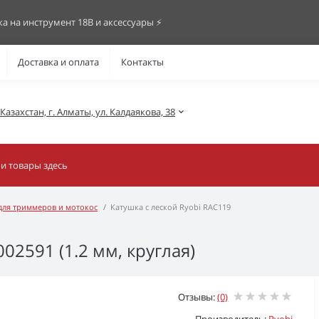
ка на инструмент 18В и аксессуары ⚡️
Доставка и оплата
Контакты
азахстан, г. Алматы, ул. Калдаякова, 38
 для триммеров и мотокос
Катушка с леской Ryobi RAC119
02591 (1.2 мм, круглая)
Отзывы:
(0)