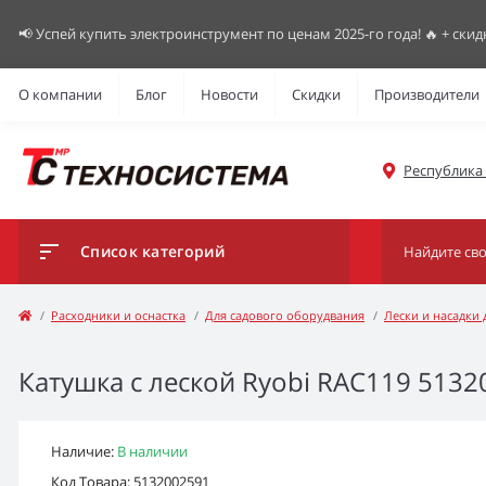
📢 Успей купить электроинструмент по ценам 2025-го года! 🔥 + скид
О компании
Блог
Новости
Скидки
Производители
Республика К
Список категорий
Расходники и оснастка
Для садового оборудвания
Лески и насадки
Катушка с леской Ryobi RAC119 51320
Наличие:
В наличии
Код Товара: 5132002591