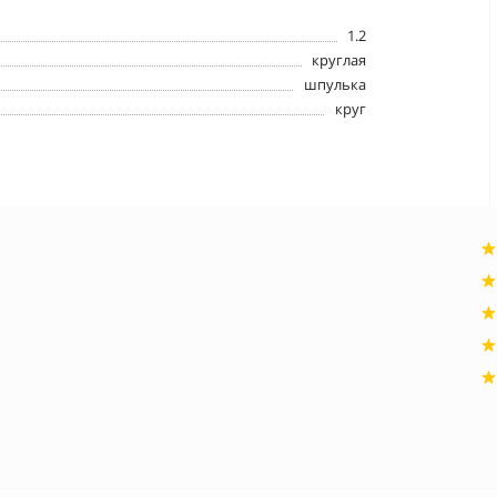
1.2
круглая
шпулька
круг