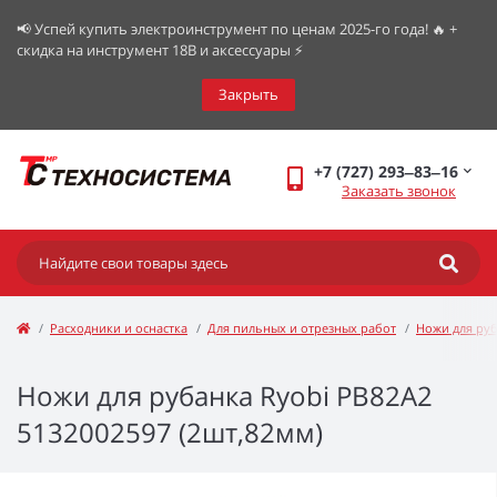
📢 Успей купить электроинструмент по ценам 2025-го года! 🔥 +
скидка на инструмент 18В и аксессуары ⚡️
Закрыть
+7 (727) 293‒83‒16
Заказать звонок
Расходники и оснастка
Для пильных и отрезных работ
Ножи для ру
Ножи для рубанка Ryobi PB82A2
5132002597 (2шт,82мм)