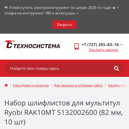
📢 Успей купить электроинструмент по ценам 2025-го года! 🔥 +
скидка на инструмент 18В и аксессуары ⚡️
Закрыть
+7 (727) 293‒83‒16
Заказать звонок
Расходники и оснастка
Для пильных и отрезных работ
Насадки для 
Набор шлифлистов для мультитул
Ryobi RAK10MT 5132002600 (82 мм,
10 шт)