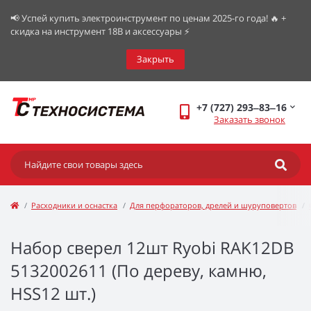
📢 Успей купить электроинструмент по ценам 2025-го года! 🔥 +
скидка на инструмент 18В и аксессуары ⚡️
Закрыть
+7 (727) 293‒83‒16
Заказать звонок
Расходники и оснастка
Для перфораторов, дрелей и шуруповертов
Набор сверел 12шт Ryobi RAK12DB
5132002611 (По дереву, камню,
HSS12 шт.)