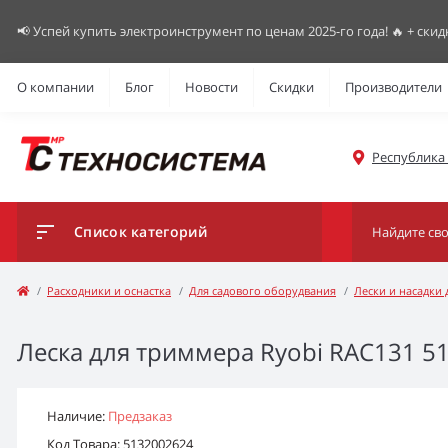
📢 Успей купить электроинструмент по ценам 2025-го года! 🔥 + скид
О компании
Блог
Новости
Скидки
Производители
Республика К
Список категорий
Расходники и оснастка
Для садового оборудвания
Лески и насадки
Леска для триммера Ryobi RAC131 513
Наличие:
Предзаказ
Код Товара: 5132002624