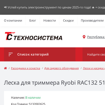
📢 Успей купить электроинструмент по ценам 2025-го года! 🔥 + скид
О компании
Блог
Новости
Скидки
Производители
Республика К
Список категорий
Расходники и оснастка
Для садового оборудвания
Лески и насадки
Леска для триммера Ryobi RAC132 513
Наличие:
В наличии
Код Товара: 5132002625