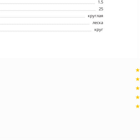
1.5
25
круглая
леска
круг