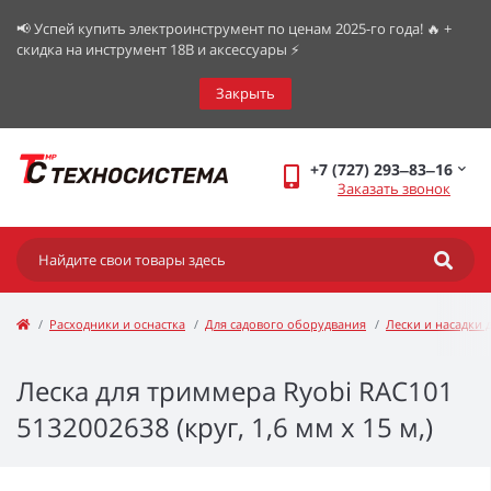
📢 Успей купить электроинструмент по ценам 2025-го года! 🔥 +
скидка на инструмент 18В и аксессуары ⚡️
Закрыть
+7 (727) 293‒83‒16
Заказать звонок
Расходники и оснастка
Для садового оборудвания
Лески и насадки 
Леска для триммера Ryobi RAC101
5132002638 (круг, 1,6 мм х 15 м,)