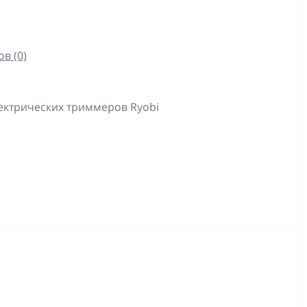
в (0)
ектрических триммеров Ryobi