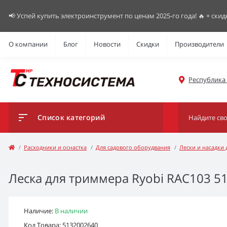
📢 Успей купить электроинструмент по ценам 2025-го года! 🔥 + скид
О компании
Блог
Новости
Скидки
Производители
Республика К
Список категорий
Расходники и оснастка
Для садового оборудвания
Лески и насадки
Леска для триммера Ryobi RAC103 513
Наличие:
В наличии
Код Товара: 5132002640