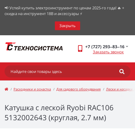
📢 Успей купить электроинструмент по ценам 2025-го года! 🔥 +
скидка на инструмент 18В и аксессуары ⚡️
Закрыть
+7 (727) 293‒83‒16
Заказать звонок
Расходники и оснастка
Для садового оборудвания
Лески и насадки 
Катушка с леской Ryobi RAC106
5132002643 (круглая, 2.7 мм)