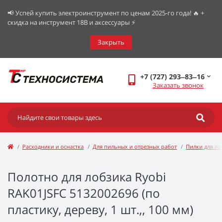
📢 Успей купить электроинструмент по ценам 2025-го года! 🔥 +
скидка на инструмент 18В и аксессуары ⚡️
Закрыть
+7 (727) 293‒83‒16
Заказать звонок
Расходники и оснастка
Для пильных и отрезных работ
Пилки для ло
Полотно для лобзика Ryobi
RAK01JSFC 5132002696 (по
пластику, дереву, 1 шт.,, 100 мм)