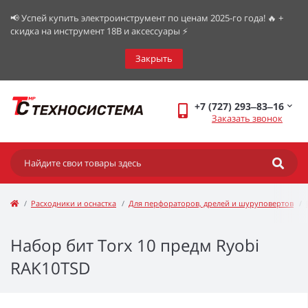
📢 Успей купить электроинструмент по ценам 2025-го года! 🔥 +
скидка на инструмент 18В и аксессуары ⚡️
Закрыть
+7 (727) 293‒83‒16
Заказать звонок
Расходники и оснастка
Для перфораторов, дрелей и шуруповертов
Набор бит Torx 10 предм Ryobi
RAK10TSD